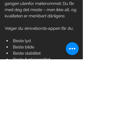
gangen utenfor møterommet: Du får 
med deg det meste – men ikke alt, og 
kvaliteten er merkbart dårligere.
Velger du skrivebords‑appen får du:
Beste lyd
Beste bilde
Beste stabilitet
Beste funksjonalitet
Beste profesjonelle inntrykk
Dette er grunnen til at både Microsoft 
selv og teknologipublikasjoner 
anbefaler skrivebords‑appen i 
profesjonelle settinger.
Ikke la møtekvalitet 