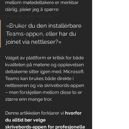
mellom møtedeltakere er merkbar 
Vedlikehold
dårlig, pleier jeg å spørre:
Montering og installasjon
«Bruker du den installèrbare 
Google Meet
Teams-appen, eller har du 
Microsoft Teams Rooms
joinet via nettleser?»
Valget av plattform er kritisk for både 
kvaliteten på møtene og opplevelsen 
deltakerne sitter igjen med. Microsoft 
Teams kan brukes både direkte i 
nettleseren og via skrivebords‑appen 
– men forskjellen mellom disse to er 
større enn mange tror.
Denne artikkelen forklarer vi 
hvorfor 
du alltid bør velge 
skrivebords‑appen for profesjonelle 