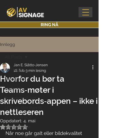
RING NÅ
Innlegg
All Posts
Jan E. Slåtto-Jensen
All Posts
18. feb.
3 min lesing
Hvorfor du bør ta
Infoskjerm
Teams‑møter i
Møterom
Profesjonell lyd
skrivebords‑appen – ikke i
LED og storskjerm
nettleseren
Kundeservice
Oppdatert:
4. mai
Kompetanse
Gitt NaN av 5 stjerner.
Når noe går galt eller bildekvalitet 
Priser og finansiering