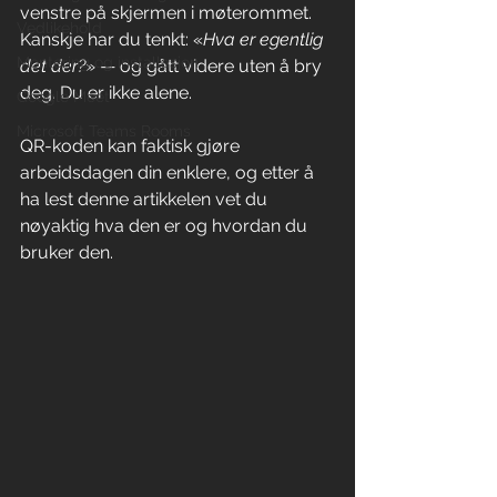
venstre på skjermen i møterommet. 
Vedlikehold
Kanskje har du tenkt: «
Hva er egentlig 
Montering og installasjon
det der?
» — og gått videre uten å bry 
deg. Du er ikke alene. 
Google Meet
Microsoft Teams Rooms
QR-koden kan faktisk gjøre 
arbeidsdagen din enklere, og etter å 
ha lest denne artikkelen vet du 
nøyaktig hva den er og hvordan du 
bruker den.