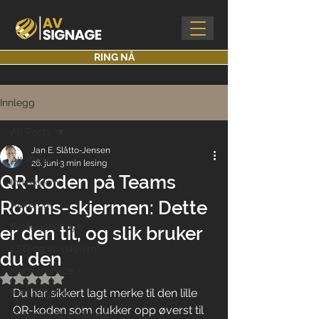
RING NÅ
Innlegg
All Posts
Jan E. Slåtto-Jensen
All Posts
26. juni
3 min lesing
QR-koden på Teams
Infoskjerm
Rooms-skjermen: Dette
Møterom
Profesjonell lyd
er den til, og slik bruker
LED og storskjerm
du den
Kundeservice
Gitt NaN av 5 stjerner.
Du har sikkert lagt merke til den lille 
Kompetanse
QR-koden som dukker opp øverst til 
Priser og finansiering