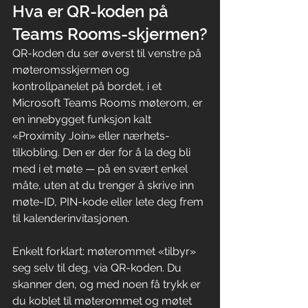
Hva er QR-koden på 
Teams Rooms-skjermen?
QR-koden du ser øverst til venstre på 
møteromsskjermen og 
kontrollpanelet på bordet, i et 
Microsoft Teams Rooms møterom, er 
en innebygget funksjon kalt 
«Proximity Join» eller nærhets­
tilkobling. Den er der for å la deg bli 
med i et møte — på en svært enkel 
måte, uten at du trenger å skrive inn 
møte-ID, PIN-kode eller lete deg frem 
til kalenderinvitasjonen.
Enkelt forklart: møterommet «tilbyr» 
seg selv til deg, via QR-koden. Du 
skanner den, og med noen få trykk er 
du koblet til møterommet og møtet 