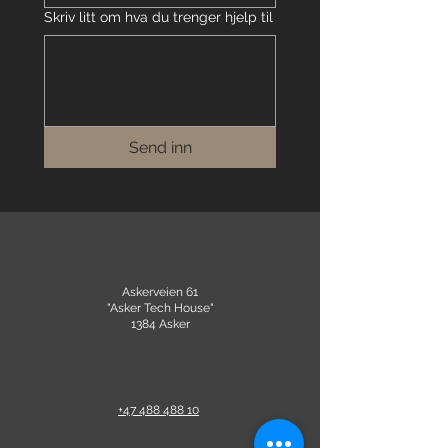
Skriv litt om hva du trenger hjelp til
Send inn
Askerveien 61
"Asker Tech House"
1384 Asker
+47 488 488 10