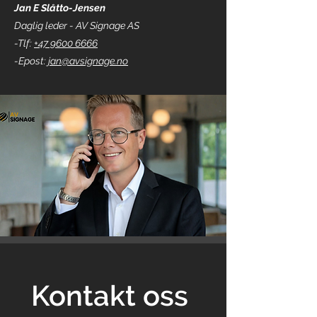
Jan E Slåtto-Jensen
Daglig leder - AV Signage AS
-Tlf:
+47 9600 6666
-Epost:
jan@avsignage.no
Kontakt oss 