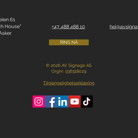
eien 61
ch House"
+47 488 488 10
hei@avsigna
Asker
RING NÅ
© 2026 AV Signage AS
Orgnr: 936318029
Tilgjengelighetserklæring