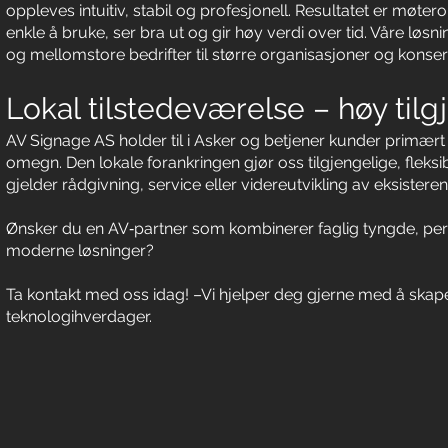
oppleves intuitiv, stabil og profesjonell. Resultatet er møter
enkle å bruke, ser bra ut og gir høy verdi over tid. Våre løsn
og mellomstore bedrifter til større organisasjoner og konsern
Lokal tilstedeværelse – høy tilg
AV Signage AS holder til i Asker og betjener kunder primært
omegn. Den lokale forankringen gjør oss tilgjengelige, fleksi
gjelder rådgivning, service eller videreutvikling av eksistere
Ønsker du en AV‑partner som kombinerer faglig tyngde, per
moderne løsninger?
Ta kontakt med oss idag! –Vi hjelper deg gjerne med å ska
teknologihverdager.