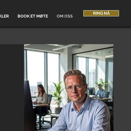
RING NÅ
KLER
BOOK ET MØTE
OM OSS