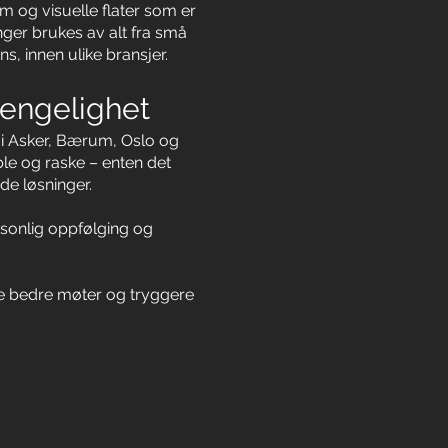
om og visuelle flater som er
inger brukes av alt fra små
s, innen ulike bransjer.
jengelighet
 i Asker, Bærum, Oslo og
ble og raske – enten det
nde løsninger.
sonlig oppfølging og
pe bedre møter og tryggere