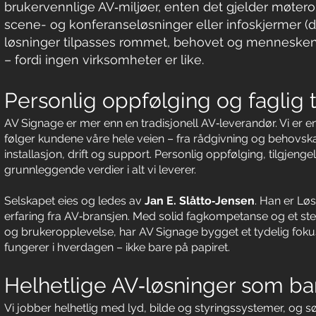
brukervennlige AV‑miljøer, enten det gjelder møtero
scene- og konferanseløsninger eller infoskjermer (dig
løsninger tilpasses rommet, behovet og menneske
– fordi ingen virksomheter er like.
Personlig oppfølging og faglig 
AV Signage er mer enn en tradisjonell AV‑leverandør. Vi er e
følger kundene våre hele veien – fra rådgivning og behovskart
installasjon, drift og support. Personlig oppfølging, tilgjenge
grunnleggende verdier i alt vi leverer.
Selskapet eies og ledes av
Jan E. Slåtto‑Jensen
. Han er Lø
erfaring fra AV‑bransjen. Med solid fagkompetanse og et ste
og brukeropplevelse, har AV Signage bygget et tydelig foku
fungerer i hverdagen – ikke bare på papiret.
Helhetlige AV‑løsninger som ba
Vi jobber helhetlig med lyd, bilde og styringssystemer, og sø