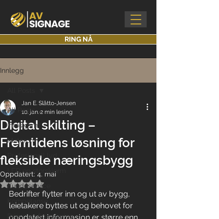
RING NÅ
Innlegg
All Posts
Jan E. Slåtto-Jensen
All Posts
10. jan.
2 min lesing
Digital skilting –
Infoskjerm
Fremtidens løsning for
Møterom
Profesjonell lyd
fleksible næringsbygg
LED og storskjerm
Oppdatert:
4. mai
Gitt NaN av 5 stjerner.
Kundeservice
Bedrifter flytter inn og ut av bygg, 
Kompetanse
leietakere byttes ut og behovet for 
Priser og finansiering
oppdatert informasjon er større enn 