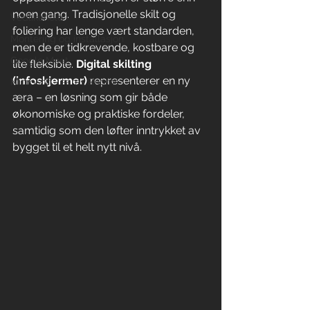
noen gang. Tradisjonelle skilt og 
Vedlikehold
foliering har lenge vært standarden, 
Montering og installasjon
men de er tidkrevende, kostbare og 
Google Meet
lite fleksible. 
Digital skilting 
(infoskjermer)
 representerer en ny 
Microsoft Teams Rooms
æra – en løsning som gir både 
økonomiske og praktiske fordeler, 
samtidig som den løfter inntrykket av 
bygget til et helt nytt nivå.