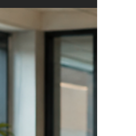
fulgte opp etter installasjonen. I AV Signage
jobber vi annerledes – med tilgjengelighet, rask
oppfølging og personlig kontakt som
fundament. Jeg kommer gjerne innom bedriften
din i Asker, Bærum, Oslo eller Drammen for en
kostnadsfri kartlegging av møterom og
skjermløsninger. Ingen forpliktelser, bare en
ærlig vurdering.