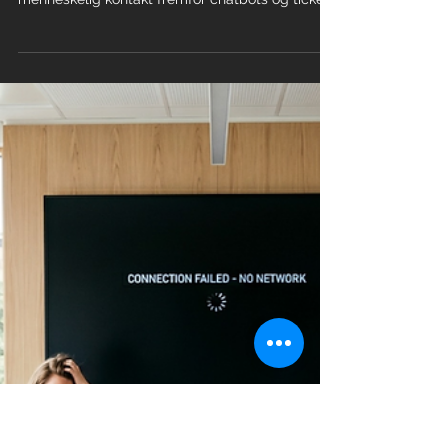
Jan E. Slåtto-Jensen
12. mai
5 min lesing
Kundeservice
God gammeldags
kundeservice — hvorfor den
menneskelige kontakten aldri
går av moten
God gammeldags kundeservice er ikke fortiden
— det er fremtiden. Hos AV Signage tror vi på
menneskelig kontakt fremfor chatbots og ticket-
systemer. Når du ringer oss, tar vi telefonen —
der og da. AV-utfordringer er tidskritiske: et
kamera som ikke virker 30 minutter før et viktig
møte tåler ikke 1–2 virkedagers svartid. Vi leverer
rask, kompetent hjelp til bedrifter i Asker,
Bærum, Oslo og Drammen. Tillit. Klarhet.
Nærhet.