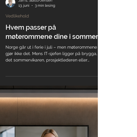
Jan E. Slåtto-Jensen
13. juni
3 min lesing
Vedlikehold
Hvem passer på
møterommene dine i sommer?
Norge går ut i ferie i juli – men møterommene
gjør ikke det. Mens IT-sjefen ligger på brygga, er
det sommervikaren, prosjektlederen eller