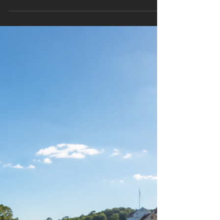
Kundeservice: Den mest
undervurderte vekststrategien
finnes ikke i en app
Etter 25 år med teknologisalg avslører jeg den
hemmelige vekststrategien som har betydd
mest: god, gammeldags kundeservice. Ingen ny
app, ingen vekst-hack – bare ekte, menneskelig
oppfølging. Og nettopp fordi nesten ingen orker
det lenger, har det blitt et av de billigste og
mest oversette konkurransefortrinnene som
finnes. Her er hvorfor tillit slår teknologi – og
hvordan AV Signage jobber med
møteromsteknologi i Asker, Bærum, Oslo og
Drammen.