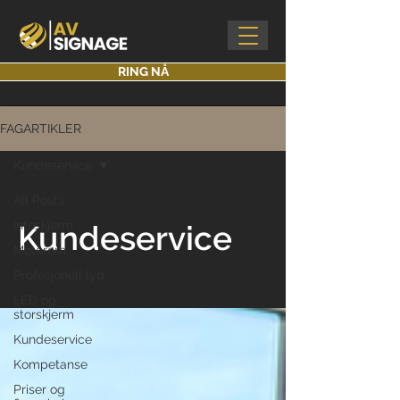
RING NÅ
FAGARTIKLER
Kundeservice
All Posts
Infoskjerm
Kundeservice
Møterom
Profesjonell lyd
LED og
storskjerm
Kundeservice
Kompetanse
Priser og