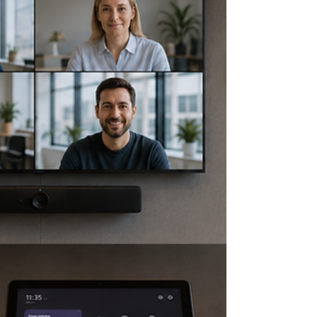
ledergruppen som skal kjøre møtet og forventer
at alt bare virker. Men hvem redder dem når
skjermen er svart og «han som er litt teknisk» er
på hytta? Hos AV Signage bygger vi
møteromsløsninger som passer på seg selv –
med fjernstyring, proaktivt vedlikehold og
support hele året. For et møterom verdt å
investere i, er også verdt å passe på.