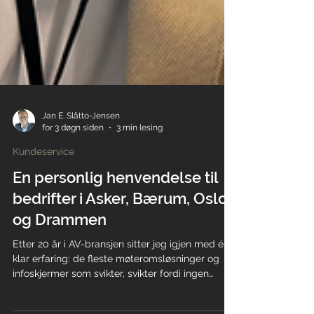
Jan E. Slåtto-Jensen
for 3 døgn siden
3 min lesing
Kundeservice
En personlig henvendelse til
bedrifter i Asker, Bærum, Oslo
og Drammen
Etter 20 år i AV-bransjen sitter jeg igjen med én
klar erfaring: de fleste møteromsløsninger og
infoskjermer som svikter, svikter fordi ingen