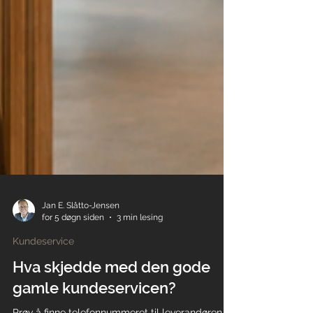
Jan E. Slåtto-Jensen
for 5 døgn siden
3 min lesing
Kundeservice