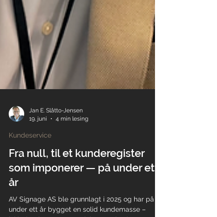
Jan E. Slåtto-Jensen
19. juni
4 min lesing
Kundeservice