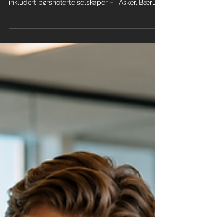
Fra null, til et kunderegister
som imponerer — på under ett
år
AV Signage AS ble grunnlagt i 2025 og har på
under ett år bygget en solid kundemasse –
inkludert børsnoterte selskaper – i Asker, Bærum,
Oslo og Drammen. Hemmeligheten? Vi er
tilgjengelige, vi følger opp og vi sørger for at
teknologien virker. Kundene våre slipper å
forklare seg til tre avdelinger eller vente dager
på svar. Hos oss vet du alltid hvem du snakker
med. Andre selger utstyr – vi selger ro i sjelen.