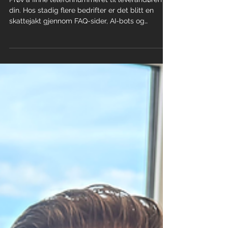
Hva skjedde med den gode
gamle kundeservicen?
Prøv å finne telefonnummeret til leverandøren
din. Hos stadig flere bedrifter er det blitt en
skattejakt gjennom FAQ-sider, AI-bots og
skjemaer, mens det ekte svaret – et menneske
som faktisk hjelper deg – gjemmes lengst bak.
Vi i AV Signage har valgt en annen vei: ekte
kundeservice fra en AV-leverandør som svarer
telefonen og løser utfordringen din raskt, uten å
lose deg gjennom en digital hinderløype først.