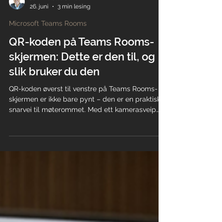
Jan E. Slåtto-Jensen
26. juni
3 min lesing
Microsoft Teams Rooms
QR-koden på Teams Rooms-
skjermen: Dette er den til, og
slik bruker du den
QR-koden øverst til venstre på Teams Rooms-
skjermen er ikke bare pynt – den er en praktisk
snarvei til møterommet. Med ett kamerasveip
kan du koble PC-en eller mobilen din direkte til
rommets mikrofon og høyttaler, uten å lete etter
møte-ID eller invitasjon. I denne guiden forklarer
vi hva funksjonen heter, hvorfor den finnes og
hvordan du bruker den steg for steg – uansett