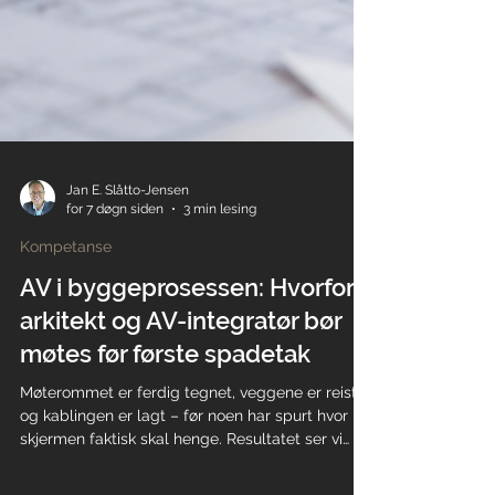
Jan E. Slåtto-Jensen
for 7 døgn siden
3 min lesing
Kompetanse
AV i byggeprosessen: Hvorfor
arkitekt og AV-integratør bør
møtes før første spadetak
Møterommet er ferdig tegnet, veggene er reist,
og kablingen er lagt – før noen har spurt hvor
skjermen faktisk skal henge. Resultatet ser vi