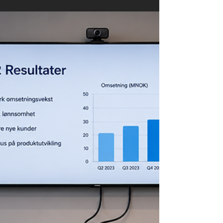
møterommet
Et møterom som tar referat for deg er nesten
forførende – men hvor blir det av alt det hører,
og hvem har lov til å lytte? Lydopptak,
transkripsjon og kameradata er
personopplysninger omfattet av GDPR. Det
betyr ikke at du må la være. Det betyr at du må
gjøre det riktig. Her er de fire spørsmålene du
må kunne svare på før møterommet ditt
begynner å huske alt – og hvorfor du ofte er
tryggere enn du tror, så lenge du velger verktøy
bevisst.