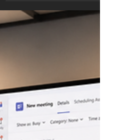
ofte: synlige kabelkanaler, feilplasserte
høyttalere, mangelfulle strømuttak og rom som
aldri helt fungerer som planlagt. I denne
artikkelen forklarer vi hvorfor AV i
byggeprosessen bør inn på tegnebordet
sammen med arkitekt og interiørarkitekt – ikke
etter at bygget står ferdig og alt allerede er
støpt, kablet og malt.