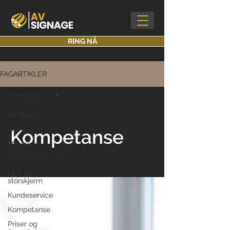
RING NÅ
FAGARTIKLER
Kompetanse
All Posts
Infoskjerm
Kompetanse
Møterom
Profesjonell lyd
LED og
storskjerm
Kundeservice
Kompetanse
Priser og