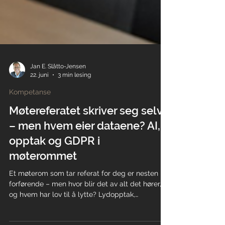
Jan E. Slåtto-Jensen
22. juni
3 min lesing
Kompetanse
Møtereferatet skriver seg selv
– men hvem eier dataene? AI,
opptak og GDPR i