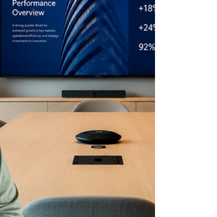
Neat Center. AV Signage hjelper bedrifter i
Asker, Bærum, Oslo og Drammen å velge riktig
møteromsteknologi – fra første befa