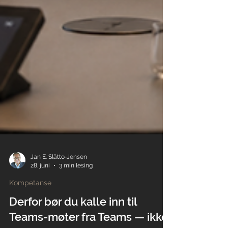
Jan E. Slåtto-Jensen
28. juni
3 min lesing
Kompetanse