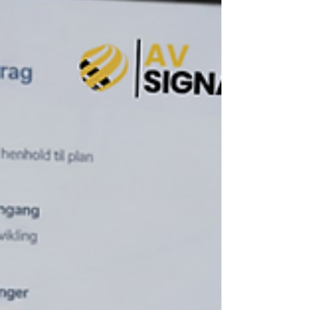
om du ankommer sent, vil dele skjerm, eller bare
vil ha bedre lydkvalitet.