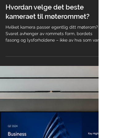
Jan E. Slåtto-Jensen
27. mai
6 min lesing
Møterom
Hvordan velge det beste
kameraet til møterommet?
Hvilket kamera passer egentlig ditt møterom?
Svaret avhenger av rommets form, bordets
fasong og lysforholdene – ikke av hva som var
på salg. Et dypt, smalt rom med langt bord
trenger et PTZ-kamera med optisk zoom. Et
kvadratisk rom med rundt bord er skapt for en
videoplanke med vidvinkel. For hybridmøter i
større rom finnes løsninger som Neat Bar Pro og