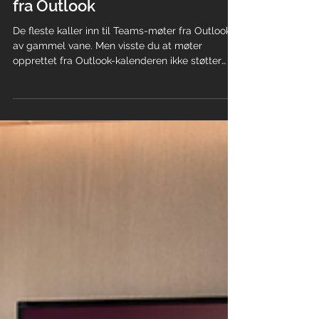
Derfor bør du kalle inn til
Teams-møter fra Teams — ikke
fra Outlook
De fleste kaller inn til Teams-møter fra Outlook
av gammel vane. Men visste du at møter
opprettet fra Outlook-kalenderen ikke støtter
brekkerom, møtemaler, Loop-komponenter eller
full Copilot-integrasjon? I denne artikkelen
forklarer vi nøyaktig hva du får tilgang til i
Teams-kalenderen kontra Outlook — og hvorfor
ett enkelt bytte i arbeidsvanen din kan gi deg
tilgang til hele plattformen fra neste møte.