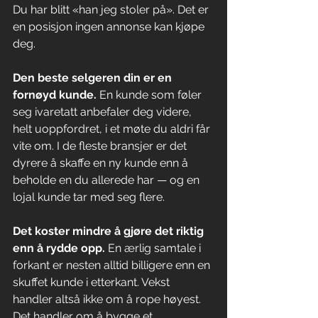
Du har blitt «han jeg stoler på». Det er 
en posisjon ingen annonse kan kjøpe 
deg.
Den beste selgeren din er en 
fornøyd kunde.
 En kunde som føler 
seg ivaretatt anbefaler deg videre, 
helt uoppfordret, i et møte du aldri får 
vite om. I de fleste bransjer er det 
dyrere å skaffe en ny kunde enn å 
beholde en du allerede har — og en 
lojal kunde tar med seg flere.
Det koster mindre å gjøre det riktig 
enn å rydde opp.
 En ærlig samtale i 
forkant er nesten alltid billigere enn en 
skuffet kunde i etterkant. Vekst 
handler altså ikke om å rope høyest. 
Det handler om å bygge et 