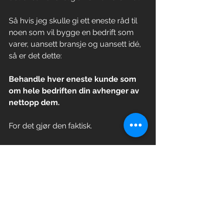
Så hvis jeg skulle gi ett eneste råd til 
noen som vil bygge en bedrift som 
varer, uansett bransje og uansett idé, 
så er det dette:
Behandle hver eneste kunde som 
om hele bedriften din avhenger av 
nettopp dem.
For det gjør den faktisk.
Beste hilsen,
Jan E. Slåtto-Jensen
Daglig leder & Løsningsarkitekt
Tlf: +47 96006666