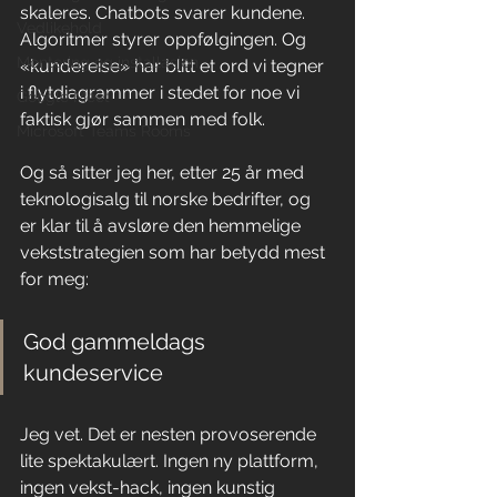
skaleres. Chatbots svarer kundene. 
Vedlikehold
Algoritmer styrer oppfølgingen. Og 
Montering og installasjon
«kundereise» har blitt et ord vi tegner 
i flytdiagrammer i stedet for noe vi 
Google Meet
faktisk gjør sammen med folk.
Microsoft Teams Rooms
Og så sitter jeg her, etter 25 år med 
teknologisalg til norske bedrifter, og 
er klar til å avsløre den hemmelige 
vekststrategien som har betydd mest 
for meg:
God gammeldags 
kundeservice
Jeg vet. Det er nesten provoserende 
lite spektakulært. Ingen ny plattform, 
ingen vekst-hack, ingen kunstig 