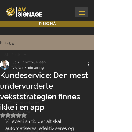
RING NÅ
Innlegg
All Posts
Jan E. Slåtto-Jensen
All Posts
13. juni
3 min lesing
Kundeservice: Den mest
Infoskjerm
undervurderte
Møterom
Profesjonell lyd
vekststrategien finnes
LED og storskjerm
ikke i en app
Kundeservice
Gitt NaN av 5 stjerner.
Vi lever i en tid der alt skal 
Kompetanse
automatiseres, effektiviseres og 
Priser og finansiering