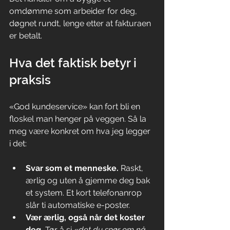
omdømme som arbeider for deg, 
døgnet rundt, lenge etter at fakturaen 
er betalt.
Hva det faktisk betyr i 
praksis
«God kundeservice» kan fort bli en 
floskel man henger på veggen. Så la 
meg være konkret om hva jeg legger 
i det:
Svar som et menneske.
 Raskt, 
ærlig og uten å gjemme deg bak 
et system. Et kort telefonanrop 
slår ti automatiske e-poster.
Vær ærlig, også når det koster 
deg.
 Tør å si «
det du spør om nå 