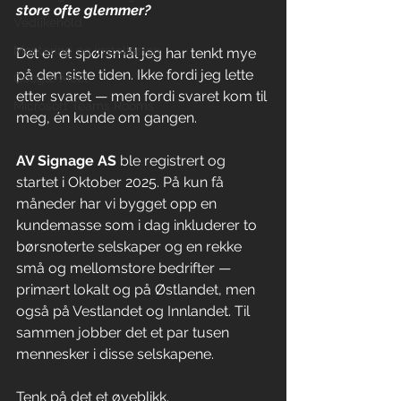
store ofte glemmer?
Vedlikehold
Montering og installasjon
Det er et spørsmål jeg har tenkt mye 
på den siste tiden. Ikke fordi jeg lette 
Google Meet
etter svaret — men fordi svaret kom til 
Microsoft Teams Rooms
meg, én kunde om gangen.
AV Signage AS
 ble registrert og 
startet i Oktober 2025. På kun få 
måneder har vi bygget opp en 
kundemasse som i dag inkluderer to 
børsnoterte selskaper og en rekke 
små og mellomstore bedrifter — 
primært lokalt og på Østlandet, men 
også på Vestlandet og Innlandet. Til 
sammen jobber det et par tusen 
mennesker i disse selskapene.
Tenk på det et øyeblikk.