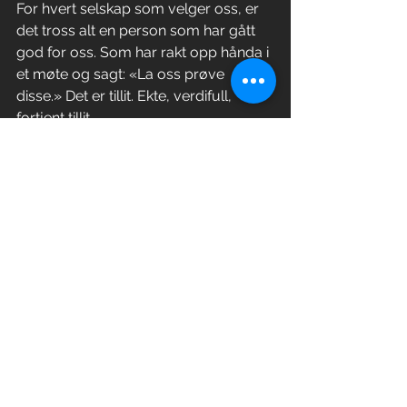
For hvert selskap som velger oss, er 
det tross alt en person som har gått 
god for oss. Som har rakt opp hånda i 
et møte og sagt: «La oss prøve 
disse.» Det er tillit. Ekte, verdifull, 
fortjent tillit.
Vi skal gjøre alt vi kan for å forvalte 
den godt.
Er du nysgjerrig på hva AV 
Signage kan gjøre for din 
bedrift?
Ta kontakt for en uforpliktende og 
hyggelig samtale. 
Bruk gjerne vårt 
kontaktskjema
,
 eller 
ring 488 488 10.