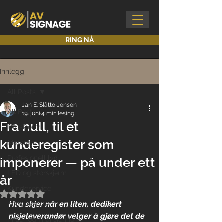
RING NÅ
Innlegg
All Posts
Jan E. Slåtto-Jensen
All Posts
19. juni
4 min lesing
Fra null, til et
Infoskjerm
kunderegister som
Møterom
Profesjonell lyd
imponerer — på under ett
LED og storskjerm
år
Kundeservice
Gitt NaN av 5 stjerner.
Hva skjer når en liten, dedikert 
Kompetanse
nisjeleverandør velger å gjøre det de 
Priser og finansiering