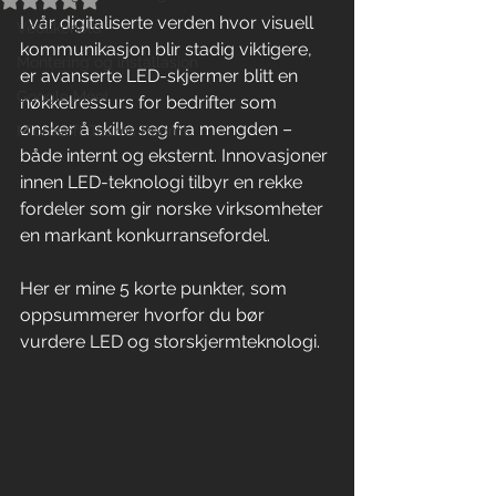
I vår digitaliserte verden hvor visuell 
Vedlikehold
kommunikasjon blir stadig viktigere, 
Montering og installasjon
er avanserte LED-skjermer blitt en 
Google Meet
nøkkelressurs for bedrifter som 
ønsker å skille seg fra mengden – 
Microsoft Teams Rooms
både internt og eksternt. Innovasjoner 
innen LED-teknologi tilbyr en rekke 
fordeler som gir norske virksomheter 
en markant konkurransefordel.
Her er mine 5 korte punkter, som 
oppsummerer hvorfor du bør 
vurdere LED og storskjermteknologi.