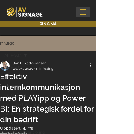
RING NÅ
Innlegg
All Posts
Jan E. Slåtto-Jensen
All Posts
29. okt. 2025
3 min lesing
Effektiv
Infoskjerm
internkommunikasjon
Møterom
Profesjonell lyd
med PLAYipp og Power
LED og storskjerm
BI: En strategisk fordel for
Kundeservice
din bedrift
Kompetanse
Oppdatert:
4. mai
Priser og finansiering
Gitt NaN av 5 stjerner.