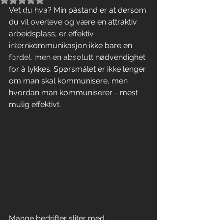
Vet du hva? Min påstand er at dersom 
Vedlikehold
du vil overleve og være en attraktiv 
Montering og installasjon
arbeidsplass, er effektiv 
Google Meet
internkommunikasjon ikke bare en 
fordel, men en absolutt nødvendighet 
Microsoft Teams Rooms
for å lykkes. Spørsmålet er ikke lenger 
om man skal kommunisere, men 
hvordan man kommuniserer - mest 
mulig effektivt.
Mange bedrifter sliter med 